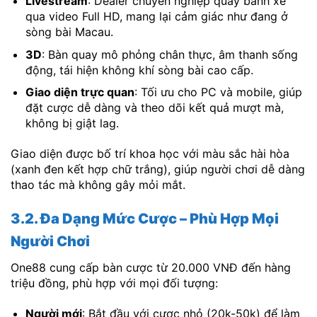
Livestream
: Dealer chuyên nghiệp quay bánh xe
qua video Full HD, mang lại cảm giác như đang ở
sòng bài Macau.
3D
: Bàn quay mô phỏng chân thực, âm thanh sống
động, tái hiện không khí sòng bài cao cấp.
Giao diện trực quan
: Tối ưu cho PC và mobile, giúp
đặt cược dễ dàng và theo dõi kết quả mượt mà,
không bị giật lag.
Giao diện được bố trí khoa học với màu sắc hài hòa
(xanh đen kết hợp chữ trắng), giúp người chơi dễ dàng
thao tác mà không gây mỏi mắt.
3.2. Đa Dạng Mức Cược – Phù Hợp Mọi
Người Chơi
One88 cung cấp bàn cược từ 20.000 VNĐ đến hàng
triệu đồng, phù hợp với mọi đối tượng:
Người mới
: Bắt đầu với cược nhỏ (20k-50k) để làm