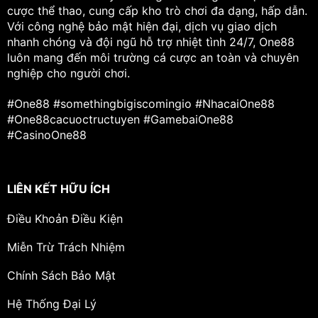
cược thể thao, cung cấp kho trò chơi đa dạng, hấp dẫn.
Với công nghệ bảo mật hiện đại, dịch vụ giao dịch
nhanh chóng và đội ngũ hỗ trợ nhiệt tình 24/7, One88
luôn mang đến môi trường cá cược an toàn và chuyên
nghiệp cho người chơi.
#One88 #somethingbigiscomingio #NhacaiOne88
#One88cacuoctructuyen #GamebaiOne88
#CasinoOne88
LIÊN KẾT HỮU ÍCH
Điều Khoản Điều Kiện
Miễn Trừ Trách Nhiệm
Chính Sách Bảo Mật
Hệ Thống Đại Lý