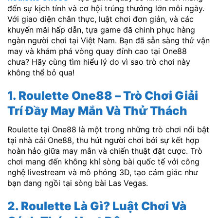
đến sự kịch tính và cơ hội trúng thưởng lớn mỗi ngày.
Với giao diện chân thực, luật chơi đơn giản, và các
khuyến mãi hấp dẫn, tựa game đã chinh phục hàng
ngàn người chơi tại Việt Nam. Bạn đã sẵn sàng thử vận
may và khám phá vòng quay đỉnh cao tại One88
chưa? Hãy cùng tìm hiểu lý do vì sao trò chơi này
không thể bỏ qua!
1. Roulette One88 – Trò Chơi Giải
Trí Đầy May Mắn Và Thử Thách
Roulette tại One88 là một trong những trò chơi nổi bật
tại nhà cái One88, thu hút người chơi bởi sự kết hợp
hoàn hảo giữa may mắn và chiến thuật đặt cược. Trò
chơi mang đến không khí sòng bài quốc tế với công
nghệ livestream và mô phỏng 3D, tạo cảm giác như
bạn đang ngồi tại sòng bài Las Vegas.
2. Roulette Là Gì? Luật Chơi Và