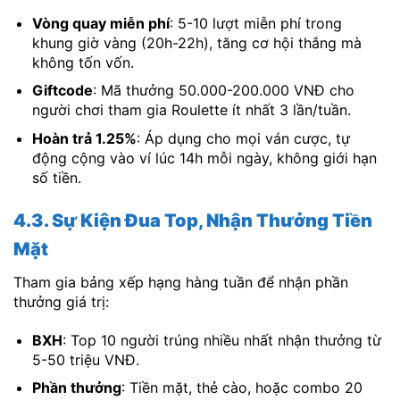
Vòng quay miễn phí
: 5-10 lượt miễn phí trong
khung giờ vàng (20h-22h), tăng cơ hội thắng mà
không tốn vốn.
Giftcode
: Mã thưởng 50.000-200.000 VNĐ cho
người chơi tham gia Roulette ít nhất 3 lần/tuần.
Hoàn trả 1.25%
: Áp dụng cho mọi ván cược, tự
động cộng vào ví lúc 14h mỗi ngày, không giới hạn
số tiền.
4.3. Sự Kiện Đua Top, Nhận Thưởng Tiền
Mặt
Tham gia bảng xếp hạng hàng tuần để nhận phần
thưởng giá trị:
BXH
: Top 10 người trúng nhiều nhất nhận thưởng từ
5-50 triệu VNĐ.
Phần thưởng
: Tiền mặt, thẻ cào, hoặc combo 20