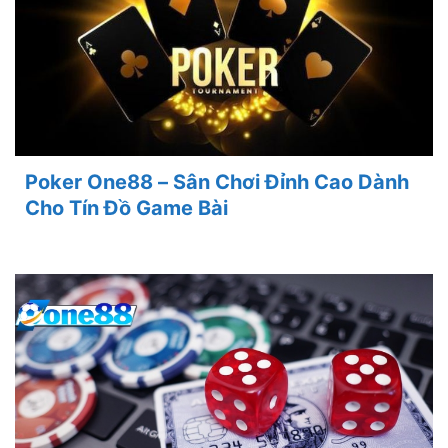
Poker One88 – Sân Chơi Đỉnh Cao Dành
Cho Tín Đồ Game Bài