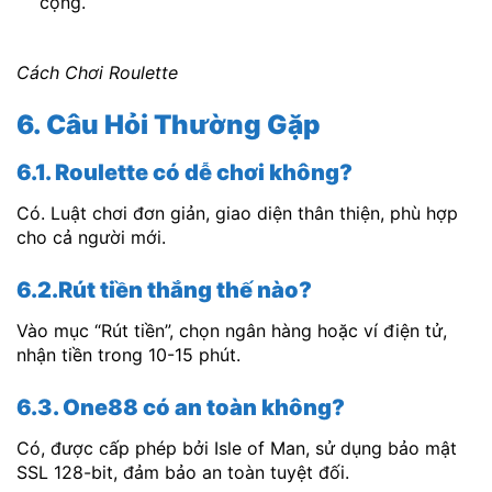
cộng.
Cách Chơi Roulette
6. Câu Hỏi Thường Gặp
6.1. Roulette có dễ chơi không?
Có. Luật chơi đơn giản, giao diện thân thiện, phù hợp
cho cả người mới.
6.2.Rút tiền thắng thế nào?
Vào mục “Rút tiền”, chọn ngân hàng hoặc ví điện tử,
nhận tiền trong 10-15 phút.
6.3. One88 có an toàn không?
Có, được cấp phép bởi Isle of Man, sử dụng bảo mật
SSL 128-bit, đảm bảo an toàn tuyệt đối.