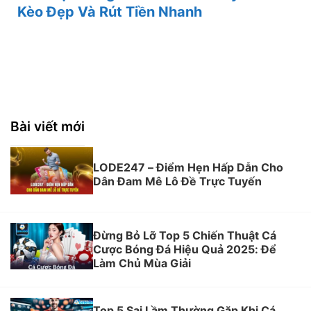
Kèo Đẹp Và Rút Tiền Nhanh
Bài viết mới
LODE247 – Điểm Hẹn Hấp Dẫn Cho
Dân Đam Mê Lô Đề Trực Tuyến
Đừng Bỏ Lỡ Top 5 Chiến Thuật Cá
Cược Bóng Đá Hiệu Quả 2025: Để
Làm Chủ Mùa Giải
Top 5 Sai Lầm Thường Gặp Khi Cá