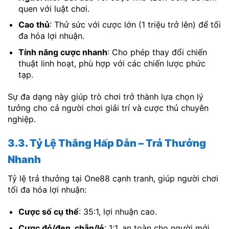
quen với luật chơi.
Cao thủ
: Thử sức với cược lớn (1 triệu trở lên) để tối
đa hóa lợi nhuận.
Tính năng cược nhanh
: Cho phép thay đổi chiến
thuật linh hoạt, phù hợp với các chiến lược phức
tạp.
Sự đa dạng này giúp trò chơi trở thành lựa chọn lý
tưởng cho cả người chơi giải trí và cược thủ chuyên
nghiệp.
3.3. Tỷ Lệ Thắng Hấp Dẫn – Trả Thưởng
Nhanh
Tỷ lệ trả thưởng tại One88 cạnh tranh, giúp người chơi
tối đa hóa lợi nhuận:
Cược số cụ thể
: 35:1, lợi nhuận cao.
Cược đỏ/đen, chẵn/lẻ
: 1:1, an toàn cho người mới.