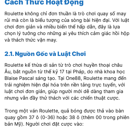
Cách Thức Hoạt Động
Roulette không chỉ đơn thuần là trò chơi quay số may
rủi mà còn là biểu tượng của sòng bài hiện đại. Với luật
chơi đơn giản và nhiều biến thể hấp dẫn, đây là lựa
chọn lý tưởng cho những ai yêu thích cảm giác hồi hộp
và thách thức vận may.
2.1. Nguồn Gốc và Luật Chơi
Roulette kế thừa di sản từ trò chơi huyền thoại châu
Âu, bắt nguồn từ thế kỷ 17 tại Pháp, do nhà khoa học
Blaise Pascal sáng tạo. Tại One88, Roulette mang đến
trải nghiệm hiện đại hóa trên nền tảng trực tuyến, với
luật chơi đơn giản, giúp người mới dễ dàng tham gia
nhưng vẫn đầy thử thách với các chiến thuật cược.
Trong một ván Roulette, quả bóng được thả vào bàn
quay gồm 37 ô (0-36) hoặc 38 ô (thêm 00 trong phiên
bản Mỹ). Người chơi đặt cược vào: