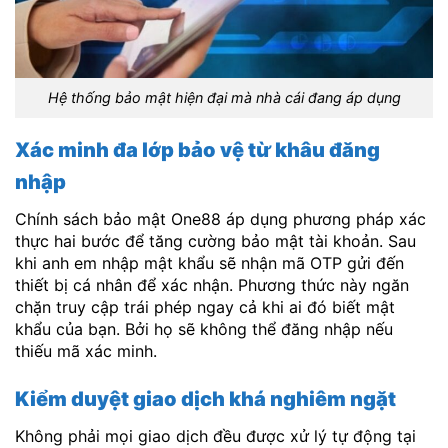
Hệ thống bảo mật hiện đại mà nhà cái đang áp dụng
Xác minh đa lớp bảo vệ từ khâu đăng
nhập
Chính sách bảo mật One88 áp dụng phương pháp xác
thực hai bước để tăng cường bảo mật tài khoản. Sau
khi anh em nhập mật khẩu sẽ nhận mã OTP gửi đến
thiết bị cá nhân để xác nhận. Phương thức này ngăn
chặn truy cập trái phép ngay cả khi ai đó biết mật
khẩu của bạn. Bởi họ sẽ không thể đăng nhập nếu
thiếu mã xác minh.
Kiểm duyệt giao dịch khá nghiêm ngặt
Không phải mọi giao dịch đều được xử lý tự động tại