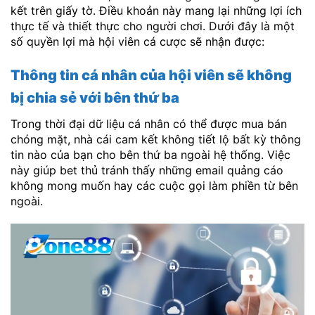
kết trên giấy tờ. Điều khoản này mang lại những lợi ích
thực tế và thiết thực cho người chơi. Dưới đây là một
số quyền lợi mà hội viên cá cược sẽ nhận được:
Thông tin cá nhân của hội viên sẽ không
bị chia sẻ với bên thứ ba
Trong thời đại dữ liệu cá nhân có thể được mua bán
chóng mặt, nhà cái cam kết không tiết lộ bất kỳ thông
tin nào của bạn cho bên thứ ba ngoài hệ thống. Việc
này giúp bet thủ tránh thấy những email quảng cáo
không mong muốn hay các cuộc gọi làm phiền từ bên
ngoài.