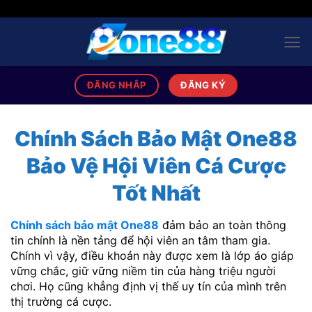
Skip
"
"
to
content
ĐĂNG KÝ
ĐĂNG NHÂP
Chính Sách Bảo Mật One88
Bảo Vệ Hội Viên Cá Cược
Tốt Nhất
Chính sách bảo mật One88
đảm bảo an toàn thông
tin chính là nền tảng để hội viên an tâm tham gia.
Chính vì vậy, điều khoản này được xem là lớp áo giáp
vững chắc, giữ vững niềm tin của hàng triệu người
chơi. Họ cũng khẳng định vị thế uy tín của mình trên
thị trường cá cược.