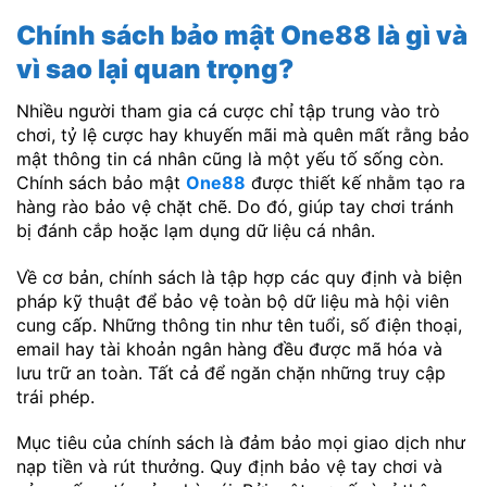
Chính sách bảo mật One88 là gì và
vì sao lại quan trọng?
Nhiều người tham gia cá cược chỉ tập trung vào trò
chơi, tỷ lệ cược hay khuyến mãi mà quên mất rằng bảo
mật thông tin cá nhân cũng là một yếu tố sống còn.
Chính sách bảo mật
One88
được thiết kế nhằm tạo ra
hàng rào bảo vệ chặt chẽ. Do đó, giúp tay chơi tránh
bị đánh cắp hoặc lạm dụng dữ liệu cá nhân.
Về cơ bản, chính sách là tập hợp các quy định và biện
pháp kỹ thuật để bảo vệ toàn bộ dữ liệu mà hội viên
cung cấp. Những thông tin như tên tuổi, số điện thoại,
email hay tài khoản ngân hàng đều được mã hóa và
lưu trữ an toàn. Tất cả để ngăn chặn những truy cập
trái phép.
Mục tiêu của chính sách là đảm bảo mọi giao dịch như
nạp tiền và rút thưởng. Quy định bảo vệ tay chơi và