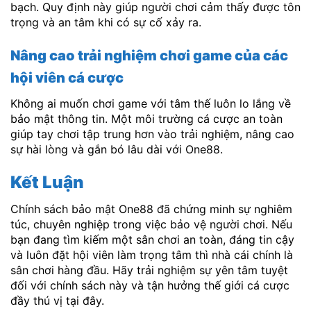
bạch. Quy định này giúp người chơi cảm thấy được tôn
trọng và an tâm khi có sự cố xảy ra.
Nâng cao trải nghiệm chơi game của các
hội viên cá cược
Không ai muốn chơi game với tâm thế luôn lo lắng về
bảo mật thông tin. Một môi trường cá cược an toàn
giúp tay chơi tập trung hơn vào trải nghiệm, nâng cao
sự hài lòng và gắn bó lâu dài với One88.
Kết Luận
Chính sách bảo mật One88 đã chứng minh sự nghiêm
túc, chuyên nghiệp trong việc bảo vệ người chơi. Nếu
bạn đang tìm kiếm một sân chơi an toàn, đáng tin cậy
và luôn đặt hội viên làm trọng tâm thì nhà cái chính là
sân chơi hàng đầu. Hãy trải nghiệm sự yên tâm tuyệt
đối với chính sách này và tận hưởng thế giới cá cược
đầy thú vị tại đây.