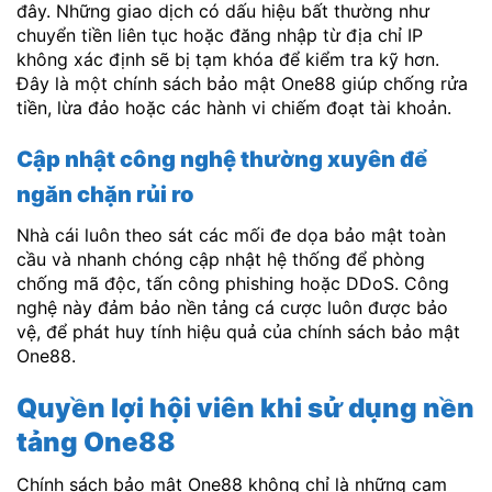
đây. Những giao dịch có dấu hiệu bất thường như
chuyển tiền liên tục hoặc đăng nhập từ địa chỉ IP
không xác định sẽ bị tạm khóa để kiểm tra kỹ hơn.
Đây là một chính sách bảo mật One88 giúp chống rửa
tiền, lừa đảo hoặc các hành vi chiếm đoạt tài khoản.
Cập nhật công nghệ thường xuyên để
ngăn chặn rủi ro
Nhà cái luôn theo sát các mối đe dọa bảo mật toàn
cầu và nhanh chóng cập nhật hệ thống để phòng
chống mã độc, tấn công phishing hoặc DDoS. Công
nghệ này đảm bảo nền tảng cá cược luôn được bảo
vệ, để phát huy tính hiệu quả của chính sách bảo mật
One88.
Quyền lợi hội viên khi sử dụng nền
tảng One88
Chính sách bảo mật One88 không chỉ là những cam