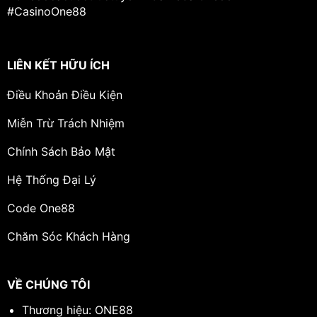
#CasinoOne88
LIÊN KẾT HỮU ÍCH
Điều Khoản Điều Kiện
Miễn Trừ Trách Nhiệm
Chính Sách Bảo Mật
Hệ Thống Đại Lý
Code One88
Chăm Sóc Khách Hàng
VỀ CHÚNG TÔI
Thương hiệu: ONE88