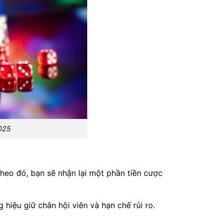
025
heo đó, bạn sẽ nhận lại một phần tiền cược
hiệu giữ chân hội viên và hạn chế rủi ro.