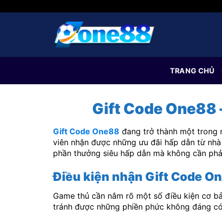
Skip
"
"
to
content
TRANG CHỦ
Gift Code One88 
Gift Code One88
đang trở thành một trong n
viên nhận được những ưu đãi hấp dẫn từ nhà 
phần thưởng siêu hấp dẫn mà không cần phải
Điều kiện nhận Gift Code O
Game thủ cần nắm rõ một số điều kiện cơ bả
tránh được những phiền phức không đáng có 