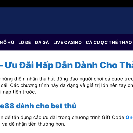
NỔ HŨ
LÔ ĐỀ
ĐÁ GÀ
LIVE CASINO
CÁ CƯỢC THỂ THAO
– Ưu Đãi Hấp Dẫn Dành Cho T
hững điểm nhấn thu hút đông đảo người chơi cá cược trực t
cái. Các chương trình này đa dạng và giá trị lớn nên tay 
 nạp tiền trước.
ne88 dành cho bet thủ
n để tận dụng các ưu đãi trong chương trình Gift Code
On
và dễ nhận tiền thưởng hơn.