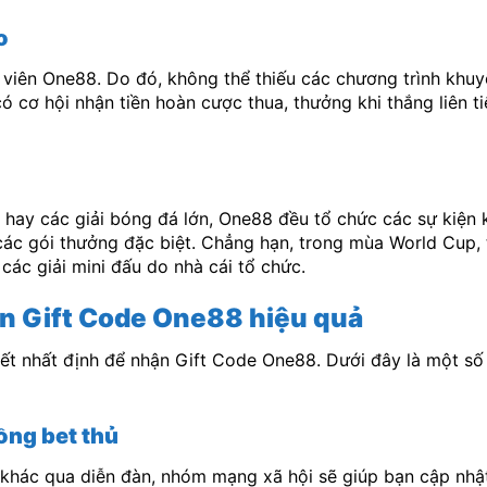
o
i viên One88. Do đó, không thể thiếu các chương trình khuy
có cơ hội nhận tiền hoàn cược thua, thưởng khi thắng liên t
nh hay các giải bóng đá lớn, One88 đều tổ chức các sự kiện
các gói thưởng đặc biệt. Chẳng hạn, trong mùa World Cup, 
các giải mini đấu do nhà cái tổ chức.
ận Gift Code One88 hiệu quả
biết nhất định để nhận Gift Code One88. Dưới đây là một 
ồng bet thủ
ên khác qua diễn đàn, nhóm mạng xã hội sẽ giúp bạn cập nh