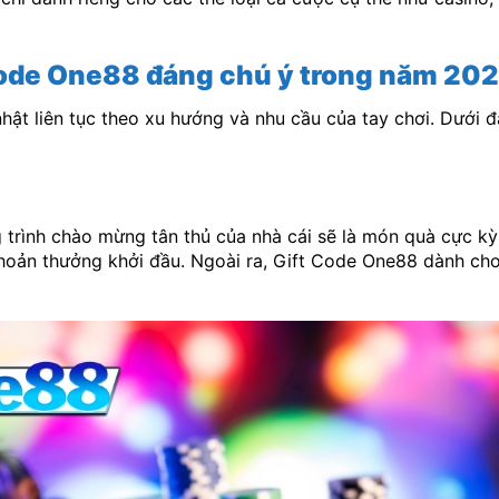
Code One88 đáng chú ý trong năm 20
ật liên tục theo xu hướng và nhu cầu của tay chơi. Dưới đ
trình chào mừng tân thủ của nhà cái sẽ là món quà cực kỳ 
hoản thưởng khởi đầu. Ngoài ra, Gift Code One88 dành ch