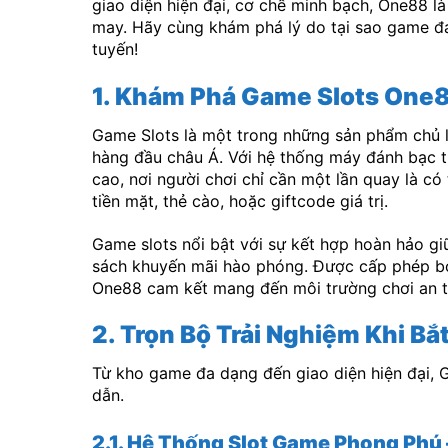
giao diện hiện đại, cơ chế minh bạch, One88 
may. Hãy cùng khám phá lý do tại sao game đa
tuyến!
1. Khám Phá Game Slots One
Game Slots là một trong những sản phẩm chủ l
hàng đầu châu Á. Với hệ thống máy đánh bạc tr
cao, nơi người chơi chỉ cần một lần quay là c
tiền mặt, thẻ cào, hoặc giftcode giá trị.
Game slots nổi bật với sự kết hợp hoàn hảo g
sách khuyến mãi hào phóng. Được cấp phép bở
One88 cam kết mang đến môi trường chơi an to
2. Trọn Bộ Trải Nghiệm Khi Bắ
Từ kho game đa dạng đến giao diện hiện đại, 
dẫn.
2.1. Hệ Thống Slot Game Phong Phú