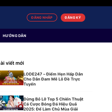
ĐĂNG KÝ
ĐĂNG NHÂP
HƯỚNG DẪN
ài viết mới
LODE247 – Điểm Hẹn Hấp Dẫn
Cho Dân Đam Mê Lô Đề Trực
Tuyến
Đừng Bỏ Lỡ Top 5 Chiến Thuật
Cá Cược Bóng Đá Hiệu Quả
2025: Để Làm Chủ Mùa Giải