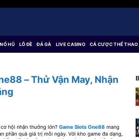
NỔ HŨ
LÔ ĐỀ
ĐÁ GÀ
LIVE CASINO
CÁ CƯỢC THỂ THAO
ne88 – Thử Vận May, Nhận
B
ặng
à cơ hội nhận thưởng lớn?
Game Slots One88
mang
n phần quà giá trị mỗi ngày. Với kho game đa dạng,