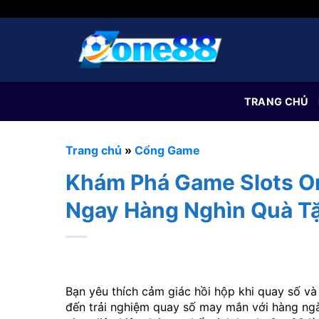
Skip
"
"
to
content
TRANG CHỦ
Trang chủ
»
Cổng Game
Khám Phá Game Slots O
Ngay Hàng Nghìn Quà T
Bạn yêu thích cảm giác hồi hộp khi quay số v
đến trải nghiệm quay số may mắn với hàng ngà