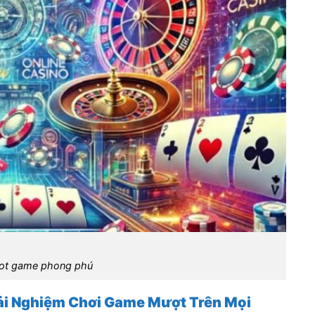
lot game phong phú
 Trải Nghiệm Chơi Game Mượt Trên Mọi