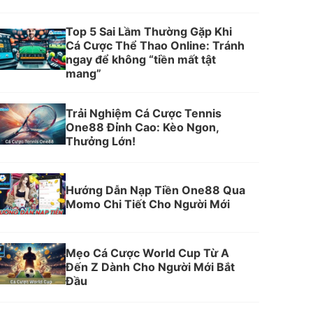
Top 5 Sai Lầm Thường Gặp Khi
Cá Cược Thể Thao Online: Tránh
ngay để không “tiền mất tật
mang”
Trải Nghiệm Cá Cược Tennis
One88 Đỉnh Cao: Kèo Ngon,
Thưởng Lớn!
Hướng Dẫn Nạp Tiền One88 Qua
Momo Chi Tiết Cho Người Mới
Mẹo Cá Cược World Cup Từ A
Đến Z Dành Cho Người Mới Bắt
Đầu